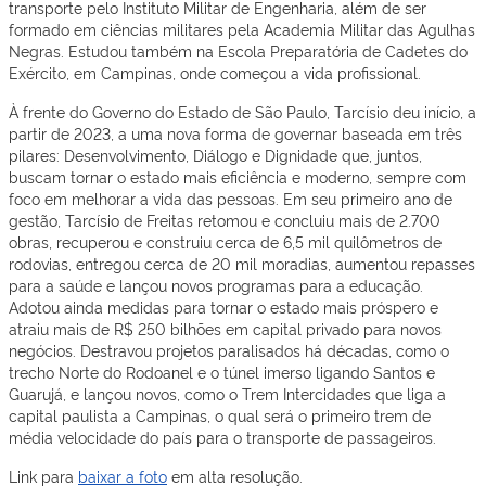
transporte pelo Instituto Militar de Engenharia, além de ser
formado em ciências militares pela Academia Militar das Agulhas
Negras. Estudou também na Escola Preparatória de Cadetes do
Exército, em Campinas, onde começou a vida profissional.
À frente do Governo do Estado de São Paulo, Tarcísio deu início, a
partir de 2023, a uma nova forma de governar baseada em três
pilares: Desenvolvimento, Diálogo e Dignidade que, juntos,
buscam tornar o estado mais eficiência e moderno, sempre com
foco em melhorar a vida das pessoas. Em seu primeiro ano de
gestão, Tarcísio de Freitas retomou e concluiu mais de 2.700
obras, recuperou e construiu cerca de 6,5 mil quilômetros de
rodovias, entregou cerca de 20 mil moradias, aumentou repasses
para a saúde e lançou novos programas para a educação.
Adotou ainda medidas para tornar o estado mais próspero e
atraiu mais de R$ 250 bilhões em capital privado para novos
negócios. Destravou projetos paralisados há décadas, como o
trecho Norte do Rodoanel e o túnel imerso ligando Santos e
Guarujá, e lançou novos, como o Trem Intercidades que liga a
capital paulista a Campinas, o qual será o primeiro trem de
média velocidade do país para o transporte de passageiros.
Link para
baixar a foto
em alta resolução.