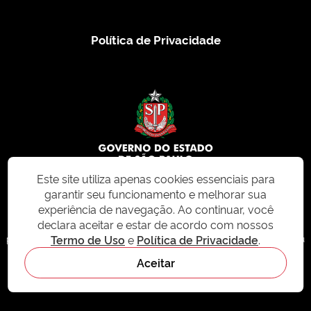
Política de Privacidade
Este site utiliza apenas cookies essenciais para
garantir seu funcionamento e melhorar sua
© 2026 CMS.SP.GOV.BR. Todos os direitos reservados.
experiência de navegação. Ao continuar, você
declara aceitar e estar de acordo com nossos
Este site e todo o seu conteúdo, incluindo textos, imagens e design, são
Termo de Uso
e
Política de Privacidade
.
protegidos por direitos autorais e não podem ser reproduzidos, distribuídos ou
modificados sem permissão expressa. Para mais informações ou para
Aceitar
solicitações de uso, acesse nosso site
cms.sp.gov.br
- sistema de
gerenciamento de conteúdo do Estado de São Paulo.