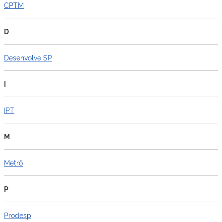
CPTM
D
Desenvolve SP
I
IPT
M
Metrô
P
Prodesp