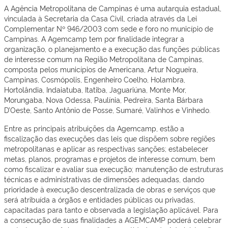
A Agência Metropolitana de Campinas é uma autarquia estadual,
vinculada à Secretaria da Casa Civil, criada através da Lei
Complementar Nº 946/2003 com sede e foro no município de
Campinas. A Agemcamp tem por finalidade integrar a
organização, o planejamento e a execução das funções públicas
de interesse comum na Região Metropolitana de Campinas,
composta pelos municípios de Americana, Artur Nogueira,
Campinas, Cosmópolis, Engenheiro Coelho, Holambra,
Hortolândia, Indaiatuba, Itatiba, Jaguariúna, Monte Mor,
Morungaba, Nova Odessa, Paulínia, Pedreira, Santa Bárbara
D’Oeste, Santo Antônio de Posse, Sumaré, Valinhos e Vinhedo.
Entre as principais atribuições da Agemcamp, estão a
fiscalização das execuções das leis que dispõem sobre regiões
metropolitanas e aplicar as respectivas sanções; estabelecer
metas, planos, programas e projetos de interesse comum, bem
como fiscalizar e avaliar sua execução; manutenção de estruturas
técnicas e administrativas de dimensões adequadas, dando
prioridade à execução descentralizada de obras e serviços que
será atribuída a órgãos e entidades públicas ou privadas,
capacitadas para tanto e observada a legislação aplicável. Para
a consecução de suas finalidades a AGEMCAMP poderá celebrar