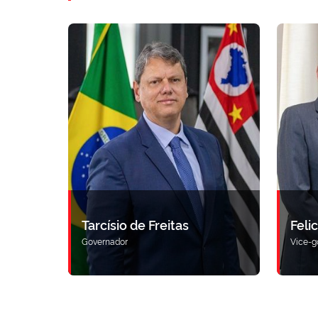
Tarcísio de Freitas
Feli
Governador
Vice-g