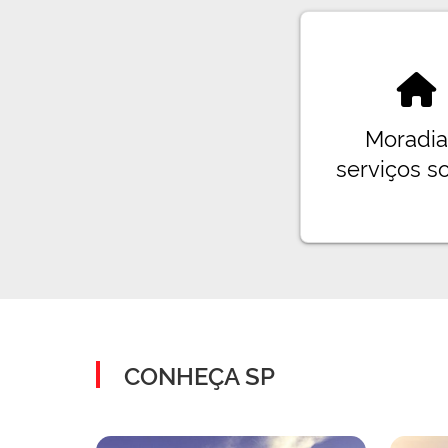
Moradia
serviços so
CONHEÇA SP