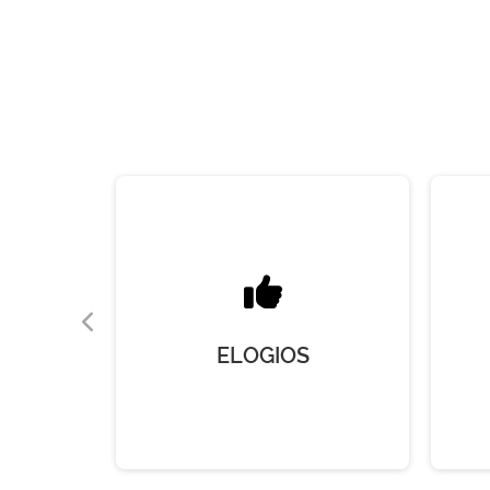
ES
ELOGIOS